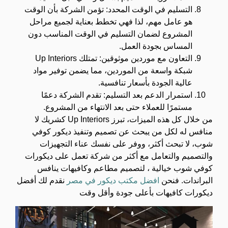
التسليم في الوقت المحدد: تؤمن الشركة بأن الوقت
هو عامل مهم، لذا فهي تخطط بعناية لجميع مراحل
المشروع لضمان التسليم في الوقت المناسب دون
المساس بجودة العمل.
التعاون مع موردين موثوقين: تمتلك Up Interiors
شبكة واسعة من الموردين، مما يضمن توفير مواد
عالية الجودة بأسعار تنافسية.
استمرار الدعم بعد التسليم: تقدم الشركة دعمًا
مستمرًا للعملاء حتى بعد الانتهاء من المشروع.
من خلال كل هذه الميزات، تبرز Up Interiors كشريك لا
منافس له لكل من يبحث عن تصميم وتنفيذ ديكور كوفي
شوب، لا تبحث أكثر، ووفر على نفسك عناء التجهيزات
والتصميم والتعامل مع أكثر من شركة تعمل على ديكورات
كوفي شوب خيالية ، ل
تصميم مطاعم وكافيهات
ينافس
البراندات. فنحن
افضل مكتب ديكور في مصر
نقدم لك أفضل
ديكورات كافيهات بأعلى جودة وأقل وقت