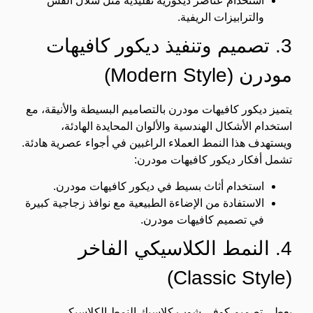
استخدام عناصر ديكورية تقليدية مثل سلال القش
والترابيزات الريفية.
3. تصميم وتنفيذ ديكور كافيهات
مودرن (Modern Style)
يتميز ديكور كافيهات مودرن بالتصاميم البسيطة والأنيقة، مع
استخدام الأشكال الهندسية والألوان المحايدة الهادئة،
ويستهدف هذا النمط العملاء الراغبين في أجواء عصرية هادئة.
تشمل أفكار ديكور كافيهات مودرن:
استخدام أثاث بسيط في ديكور كافيهات مودرن.
الاستفادة من الإضاءة الطبيعية مع نوافذ زجاجية كبيرة
في تصميم كافيهات مودرن.
4. النمط الكلاسيكي الفاخر
(Classic Style)
يعطي تصميم كوفي شوب كلاسيك النمط الكلاسيكي