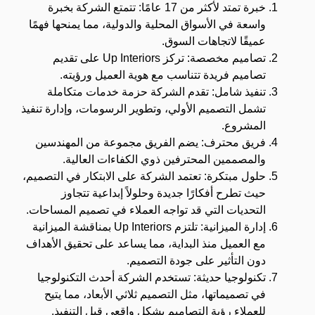
خبرة تمتد لأكثر من 17 عامًا: تتمتع الشركة بخبرة
واسعة في الأسواق المحلية والدولية، مما يمنحها فهمًا
عميقًا لاتجاهات السوق.
تصاميم مخصصة: تركز Up Interiors على تقديم
تصاميم فريدة تتناسب مع هوية العميل ورؤيته.
تنفيذ شامل: تقدم الشركة حزمة خدمات متكاملة
تشمل التصميم الأولي، وتطوير الرسومات، وإدارة تنفيذ
المشروع.
فريق محترف: يضم الفريق مجموعة من المهندسين
والمصممين المحترفين ذوي الكفاءات العالية.
حلول مبتكرة: تعتمد الشركة على الابتكار في التصميم،
حيث تطرح أفكارًا جديدة وحلولاً إبداعية تتجاوز
التحديات التي قد تواجه العملاء في تصميم المساحات.
إدارة الميزانية: تلتزم Up Interiors بمناقشة الميزانية
مع العميل منذ البداية، مما يساعد على تحقيق الأهداف
دون التأثير على جودة التصميم.
تكنولوجيا حديثة: تستخدم الشركة أحدث التكنولوجيا
في تصميماتها، مثل التصميم ثلاثي الأبعاد، مما يتيح
للعملاء رؤية التصاميم بشكل واقعي قبل التنفيذ.