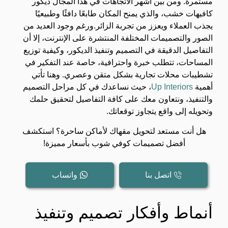
مستمرة. ومن بين أشهر الاتجاهات في هذا المجال ديكور
كافيهات خشب، والذي يمنح المكان طابعًا دافئًا وطبيعيًا
يجذب العملاء ويعزز من تجربة الزائر.ورغم وجود العديد من
الصور والتصميمات المختلفة المنتشرة على الإنترنت، إلا أن
التفاصيل الدقيقة في التصميم وتنفيذ الديكور، وكيفية توزيع
المساحات، تتطلب خبرة واحترافية، خاصة عند التفكير في
تشطيبات محلات تجارية بشكل متقن وعصري. وهنا تأتي
أهمية
Up Interiors
، حيث نساعدك في كل مراحل التصميم
والتنفيذ، ونتعاون معك على كافة التفاصيل لتحقيق حلمك
وتحويله إلى واقع يتجاوز توقعاتك.
هل أنت مستعد لتحويل مقهاك لأماكن ساحرة؟ استكشف
أفضل تصميمات كوفي شوب بأسعار مميزة!
اتصل بنا
واتساب
أنماط وأفكار تصميم وتنفيذ