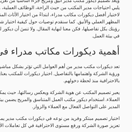
ويُعد تصميم ديكور مكتب مدير أنيق ومريح جزءاً أساسياً من تعز
يلبي احتياجات مدير المكتب من حيث الراحة، الوظائف العملية، وا
لاختيار أفضل ديكورات مكاتب مدراء، ابتداءً من اختيار الأثاث ال
المظهر العملي والأنيق. كما سنقدم توصيات حول كيفية اختيار 
رؤيتك بكل تفاصيلها، فكن معنا لنهاية المقال. ولا تنسَ أن ديكور 
في بيئة العمل.
أهمية ديكورات مكاتب مدراء في 
تعد ديكورات مكتب مدير من أهم العوامل التي تؤثر بشكل مباشر ع
ورؤية الشركة واهتمامها بالتفاصيل. اختيار ديكورات للمكتب بعناية
بالاحترافية منذ لحظة دخولهم.
يعبر تصميم المكتب عن هوية الشركة ويعكس رسالتها، حيث يمكن أن 
العملاء. استخدام ديكور مكتب العمل المتناسق والمريح يضمن بي
المدير على التواصل الفعال مع العملاء والزوار.
اختيار تصميم مبتكر وفريد من نوعه في ديكورات مكتب مدير يمنح ال
تعزيز صورة الشركة ورفع مستوى الاحترافية في كل تعاملات الأ