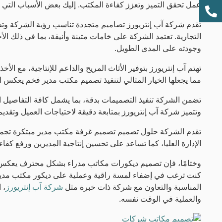
عمل تحقق التميز وتعزز كفاءة المكتب. إليك بعض الأسباب التي ت
تقدم شركة آب إنتريورز تصاميم متجددة تناسب رؤية الشركة وتطل
التجارية. تعتمد الشركة على خامات متينة وأنيقة، بما في ذلك ال
وجودته على المدى الطويل.
تهتم آب إنتريورز بتوفير الأثاث المريح والداعم للإنتاجية، مع الأخ
مما يجعلها الخيار المثالي لتنفيذ تصميم مكتب مدير فخم يعكس ال
تضمن الشركة تنفيذ التصميمات بدقة، بما يشمل كافة التفاصيل ال
وتتميز شركة آب إنتريورز بمتابعة دقيقة لاحتياجات العميل وتقد
تقدم الشركة حلول تصميم تصميم غرفة مكتب مدير مبتكرة تجمع 
الإدارة العليا، كما تساعد على تحسين إنتاجية المديرين ورفع كفاءة
وختامًا، فإن تصميم ديكورات مكاتب مدراء بشكل محترف يعكس مس
كنت ترغب في إضفاء لمسة راقية وعملية على ديكور مكتب مدير ش
المناسبة والتعاون مع شركة ذات خبرة مثل
شركة آب إنتريورز
، 
والعملية في الوقت نفسه.