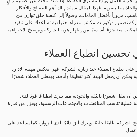
يز تجربة العمل ورفع مستوى الكفاءة. إذا كنت تبحث عن تصميم راقٍ
لجاذبية البصرية، فهذا المقال سيقدم لك أهم النصائح والأفكار
مناسب، مروراً بأفضل الخامات، وصولاً إلى كيفية خلق توازن بين
شركة تصميم ديكورات مكاتب مدراء احترافية تساعدك على تنفيذ
للمكتب يعد جزءًا أساسيًا من إظهار هوية الشركة وترسيخ الاحترافية
تحسين انطباع العملاء
لى انطباع العملاء عند زيارة الشركة، فهي تعكس مهنية الإدارة
 يمكن أن يجعل البيئة أكثر تنظيمًا وأناقة، ويعطي العملاء شعورًا
ينقل شعورًا بالثقة والجودة، مما يترك انطباعًا قويًا لدى
ئة عملية تناسب المناقشات والاجتماعات الرسمية، ويعزز من قدرة
شركة طابعًا خاصًا ويترك أثرًا دائمًا لدى الزوار، كما يساعد على
عمال.