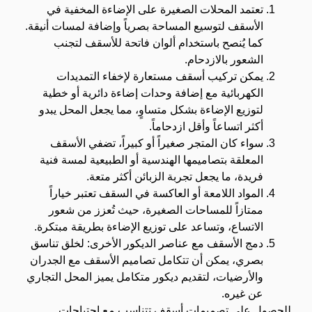
تعتمد المحلات الصغيرة على الإضاءة المخفية في
الأسقف لتوسيع المساحة بصرياً وإضافة لمسات أنيقة.
كما يُنصح باستخدام ألوان فاتحة للأسقف لتجنب
الشعور بالازدحام.
يمكن تركيب أسقف مستعارة لإخفاء التمديدات
الكهربائية مع إضافة وحدات إضاءة دائرية أو خطية
لتوزيع الإضاءة بشكل متساوٍ، مما يجعل المحل يبدو
أكثر اتساعاً وأقل ازدحاماً.
سواء كان المتجر صغيراً أو كبيراً، تضفي الأسقف
المعلقة بتصاميمها الهندسية أو الطبيعية لمسة فنية
فريدة، ما يجعل تجربة الزبائن أكثر متعة.
المواد اللامعة أو العاكسة في السقف تعتبر خياراً
ممتازاً للمساحات الصغيرة، حيث تُعزز من شعور
الاتساع، وتساعد على توزيع الإضاءة بطريقة مبتكرة.
دمج الأسقف مع عناصر الديكور الأخرى: لخلق تناسق
بصري، يمكن أن تتكامل تصاميم الأسقف مع الجدران
والأرضيات، لتقديم ديكور متكامل يميز المحل التجاري
عن غيره.
للحصول على تصميمات أسقف تتناسب مع احتياجات