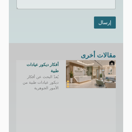
*
ك
*
إرسال
مقالات أخرى
أفكار ديكور عيادات
طبية
يُعدّ البحث عن أفكار
ديكور عيادات طبية من
الأمور الجوهرية